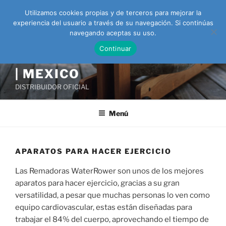
Ir
Utilizamos cookies propias y de terceros para mejorar la
al
experiencia del usuario a través de su navegación. Si continúas
contenido
navegando aceptas su uso.
Continuar
REMADORA WATERROWER
| MEXICO
DISTRIBUIDOR OFICIAL
Menú
APARATOS PARA HACER EJERCICIO
Las Remadoras WaterRower son unos de los mejores
aparatos para hacer ejercicio, gracias a su gran
versatilidad, a pesar que muchas personas lo ven como
equipo cardiovascular, estas están diseñadas para
trabajar el 84% del cuerpo, aprovechando el tiempo de